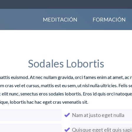
MEDITACIÓN
FORMACIÓN
Sodales Lobortis
attis euismod. At nec nullam gravida, orci fames enim at amet, ac r
 vel et cursus, mattis est eu sem, ut nisl nulla ultricies. Felis sed
 elit nunc, senectus eros sodales lobortis. Eros id quis orci natoqu
ique, lobortis hac hac eget cras venenatis sit.
Nam at justo eget nulla
Quisque eget elit quis sap