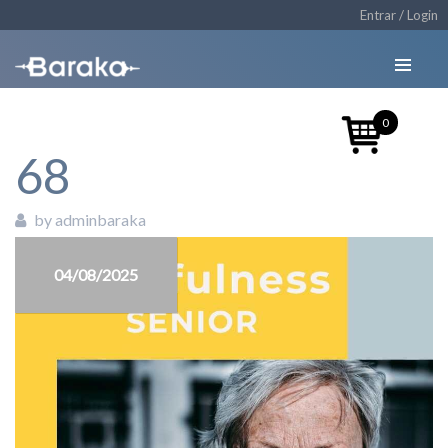
Entrar / Login
0
68
by adminbaraka
04/08/2025