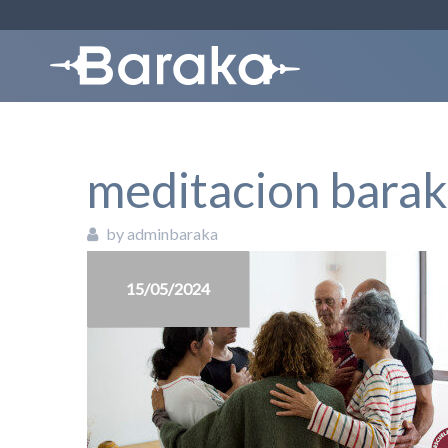
meditacion barak
by adminbaraka
15/05/2024