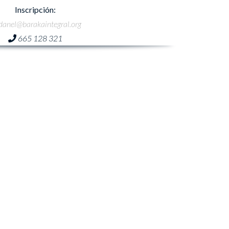
Inscripción:
danel@barakaintegral.org
665 128 321