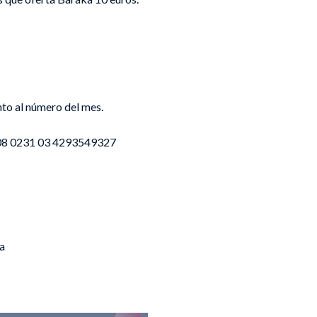
to al número del mes.
3008 0231 03 4293549327
a