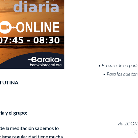
• En caso de no pode
• Para los que to
TUTINA
ia y el grupo:
vía ZOOM 
 de la meditación sabemos lo
C
 misma regularidad tiene mucha