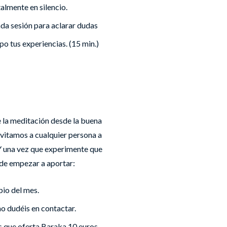
lmente en silencio.
da sesión para aclarar dudas
po tus experiencias. (15 min.)
 la meditación desde la buena
nvitamos a cualquier persona a
 Y una vez que experimente que
ede empezar a aportar:
pio del mes.
o dudéis en contactar.
s que oferta Baraka 10 euros.