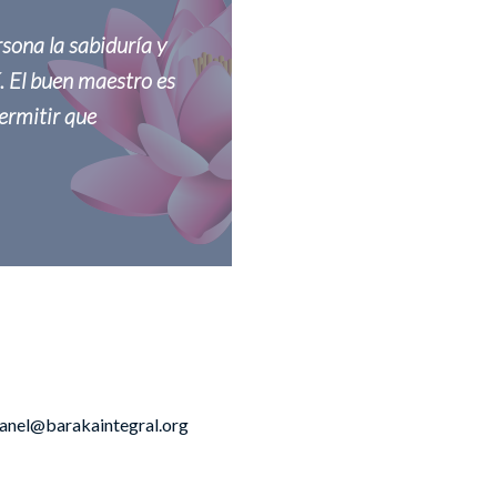
rsona la sabiduría y
í. El buen maestro es
permitir que
danel@barakaintegral.org